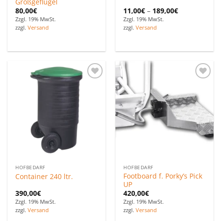
Großgeflügel
80,00
€
11,00
€
–
189,00
€
Zzgl. 19% MwSt.
Zzgl. 19% MwSt.
zzgl.
Versand
zzgl.
Versand
Zu den
Zu den
Favoriten
Favoriten
hinzufügen
hinzufügen
HOFBEDARF
HOFBEDARF
Footboard f. Porky’s Pick
Container 240 ltr.
UP
390,00
€
420,00
€
Zzgl. 19% MwSt.
Zzgl. 19% MwSt.
zzgl.
Versand
zzgl.
Versand