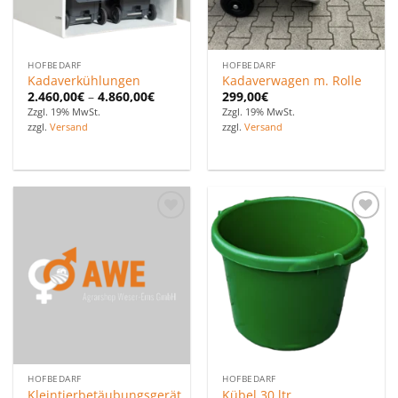
HOFBEDARF
HOFBEDARF
Kadaverkühlungen
Kadaverwagen m. Rolle
2.460,00
€
–
4.860,00
€
299,00
€
Zzgl. 19% MwSt.
Zzgl. 19% MwSt.
zzgl.
Versand
zzgl.
Versand
Zu den
Zu den
Favoriten
Favoriten
hinzufügen
hinzufügen
HOFBEDARF
HOFBEDARF
Kleintierbetäubungsgerät
Kübel 30 ltr.