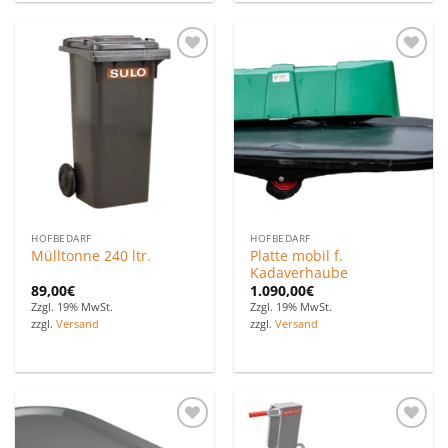
Zu den
Zu den
Favoriten
Favoriten
hinzufügen
hinzufügen
HOFBEDARF
HOFBEDARF
Platte mobil f.
Mülltonne 240 ltr.
Kadaverhaube
89,00
€
1.090,00
€
Zzgl. 19% MwSt.
Zzgl. 19% MwSt.
zzgl.
Versand
zzgl.
Versand
Zu den
Zu den