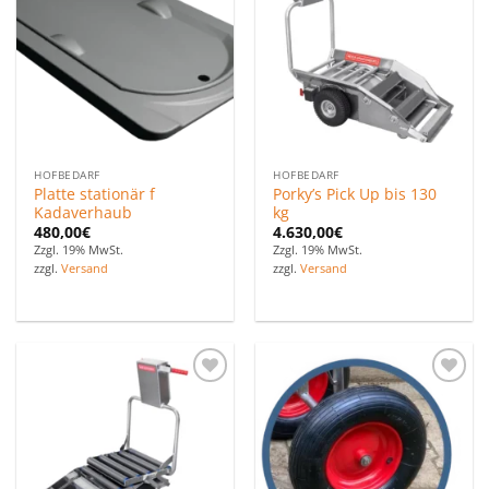
Favoriten
Favoriten
hinzufügen
hinzufügen
HOFBEDARF
HOFBEDARF
Platte stationär f
Porky’s Pick Up bis 130
Kadaverhaub
kg
480,00
€
4.630,00
€
Zzgl. 19% MwSt.
Zzgl. 19% MwSt.
zzgl.
Versand
zzgl.
Versand
Zu den
Zu den
Favoriten
Favoriten
hinzufügen
hinzufügen