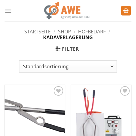
Zum
Inhalt
springen
STARTSEITE
/
SHOP
/
HOFBEDARF
/
KADAVERLAGERUNG
FILTER
Zu den
Zu den
Favoriten
Favoriten
hinzufügen
hinzufügen