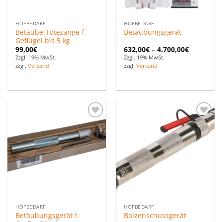
HOFBEDARF
HOFBEDARF
Betäube-Tötezange f.
Betäubungsgerät
Geflügel bis 5 kg
99,00
€
632,00
€
–
4.700,00
€
Zzgl. 19% MwSt.
Zzgl. 19% MwSt.
zzgl.
Versand
zzgl.
Versand
Zu den
Zu den
Favoriten
Favoriten
hinzufügen
hinzufügen
HOFBEDARF
HOFBEDARF
Betäubungsgerät f.
Bolzenschussgerät