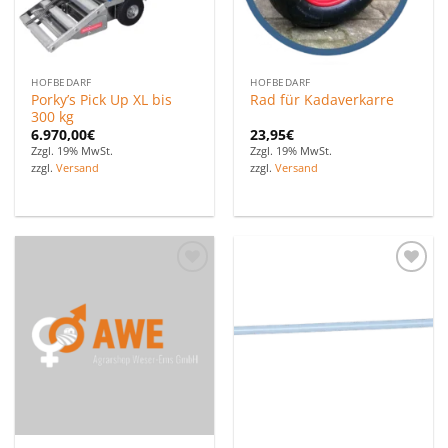
HOFBEDARF
HOFBEDARF
Porky’s Pick Up XL bis
Rad für Kadaverkarre
300 kg
6.970,00
€
23,95
€
Zzgl. 19% MwSt.
Zzgl. 19% MwSt.
zzgl.
Versand
zzgl.
Versand
Zu den
Zu den
Favoriten
Favoriten
hinzufügen
hinzufügen