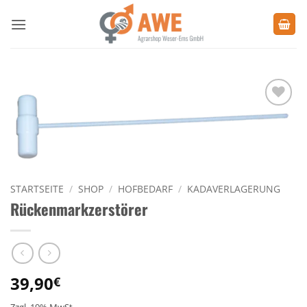
Zum
Inhalt
springen
Zu den
Favoriten
hinzufügen
STARTSEITE
/
SHOP
/
HOFBEDARF
/
KADAVERLAGERUNG
Rückenmarkzerstörer
39,90
€
Zzgl. 19% MwSt.