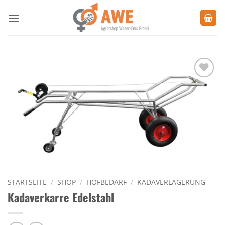
Zum
Inhalt
springen
Zu den
Favoriten
hinzufügen
STARTSEITE
/
SHOP
/
HOFBEDARF
/
KADAVERLAGERUNG
Kadaverkarre Edelstahl