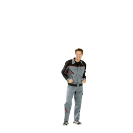
Zu den
Zu den
Favoriten
Favoriten
hinzufügen
hinzufügen