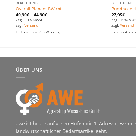
BEKLEIDUNG
BEKLEIDUNG
Overall Planam BW rot
Bundhose H
40,90
€
–
44,90
€
27,95
€
Zzgl. 19% MwSt.
Zzgl. 19% MwS
zzgl.
Versand
zzgl.
Versand
Lieferzeit: ca. 2-3 Werktage
Lieferzeit: ca
ÜBER UNS
awe ist heute auf vielen Höfen die 1. Adresse, wenn
landwirtschaftlicher Bedarfsartikel geht.