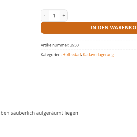
Platte stationär f Kadaverhaub Menge
IN DEN WARENKO
Artikelnummer:
3950
Kategorien:
Hofbedarf
,
Kadaverlagerung
uben säuberlich aufgeräumt liegen