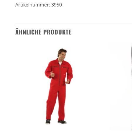
Artikelnummer: 3950
ÄHNLICHE PRODUKTE
n
Zu den
ten
Favoriten
gen
hinzufügen