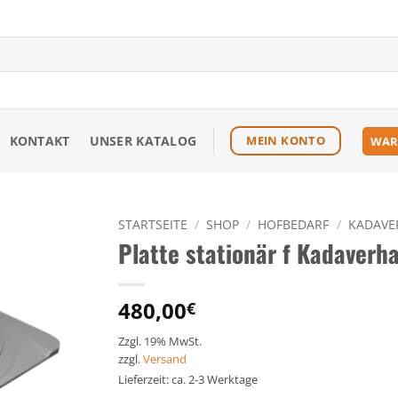
KONTAKT
UNSER KATALOG
MEIN KONTO
WAR
STARTSEITE
/
SHOP
/
HOFBEDARF
/
KADAVE
Platte stationär f Kadaverh
Zu den
Favoriten
hinzufügen
480,00
€
Zzgl. 19% MwSt.
zzgl.
Versand
Lieferzeit: ca. 2-3 Werktage