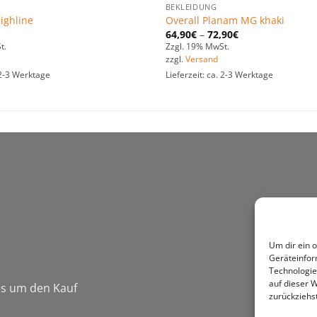
BEKLEIDUNG
ighline
Overall Planam MG khaki
64,90
€
–
72,90
€
t.
Zzgl. 19% MwSt.
zzgl.
Versand
. 2-3 Werktage
Lieferzeit: ca. 2-3 Werktage
Um dir ein 
Geräteinfor
Technologie
auf dieser W
 es um den Kauf
zurückziehs