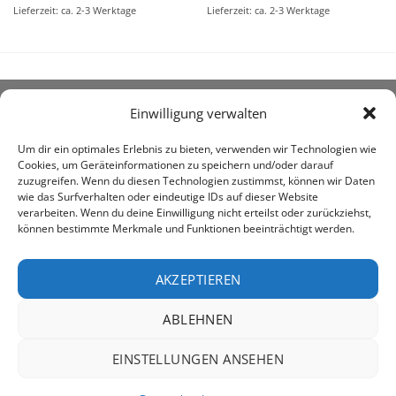
Lieferzeit: ca. 2-3 Werktage
Lieferzeit: ca. 2-3 Werktage
Einwilligung verwalten
ÜBER UNS
Um dir ein optimales Erlebnis zu bieten, verwenden wir Technologien wie
Cookies, um Geräteinformationen zu speichern und/oder darauf
zuzugreifen. Wenn du diesen Technologien zustimmst, können wir Daten
wie das Surfverhalten oder eindeutige IDs auf dieser Website
verarbeiten. Wenn du deine Einwilligung nicht erteilst oder zurückziehst,
können bestimmte Merkmale und Funktionen beeinträchtigt werden.
awe ist heute auf vielen Höfen die 1. Adresse, wenn es
um den Kauf landwirtschaftlicher Bedarfsartikel geht.
AKZEPTIEREN
ABLEHNEN
PayPal
Rechung
EINSTELLUNGEN ANSEHEN
IMPRESSUM
DATENSCHUTZERKLÄRUNG