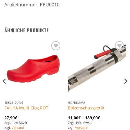
Artikelnummer: PPU0010
ÄHNLICHE PRODUKTE
Zu den
Zu den
Favoriten
Favoriten
hinzufügen
hinzufügen
BEKLEIDUNG
HOFBEDARF
SALIHA Multi Clog ROT
Bolzenschussgerät
27,90
€
11,00
€
–
189,00
€
Zzgl. 19% MwSt.
Zzgl. 19% MwSt.
zzgl.
Versand
zzgl.
Versand