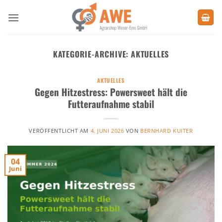
Zum
Inhalt
springen
KATEGORIE-ARCHIVE:
AKTUELLES
AKTUELLES
Gegen Hitzestress: Powersweet hält die
Futteraufnahme stabil
VERÖFFENTLICHT AM
4. JUNI 2026
VON
BERNHARD KUITER
04
Juni