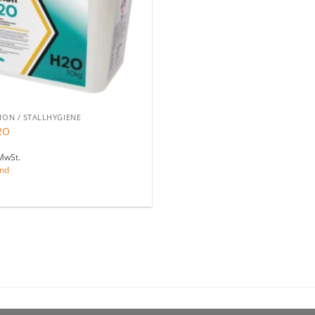
ION / STALLHYGIENE
2O
MwSt.
nd