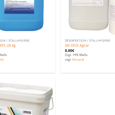
ION / STALLHYGIENE
DESINFEKTION / STALLHYGIENE
RFS 28 kg
DK-DOX Agrar
0,00
€
MwSt.
Zzgl. 19% MwSt.
nd
zzgl.
Versand
Zu den
Favoriten
hinzufügen