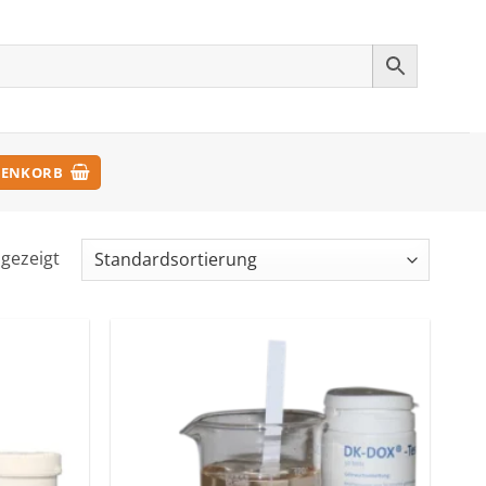
ENKORB
ngezeigt
Zu den
Zu den
Favoriten
Favoriten
hinzufügen
hinzufügen