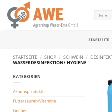
Zum
Inhalt
springen
STARTSEITE
STARTSEITE
/
SHOP
/
SCHWEIN
/
DESINFEK
WASSERDESINFEKTION/-HYGIENE
KATEGORIEN
Aktionsprodukte
Futtersäuren/Vitamine
Geflügel