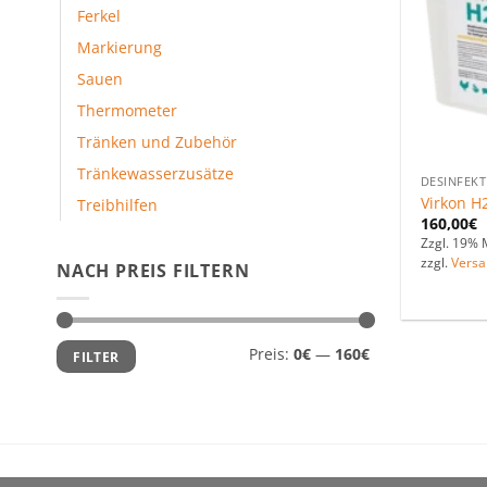
Ferkel
Markierung
Sauen
Thermometer
Tränken und Zubehör
Tränkewasserzusätze
DESINFEKT
Virkon H
Treibhilfen
160,00
€
Zzgl. 19% 
zzgl.
Versa
NACH PREIS FILTERN
Min.
Max.
Preis:
0€
—
160€
FILTER
Preis
Preis