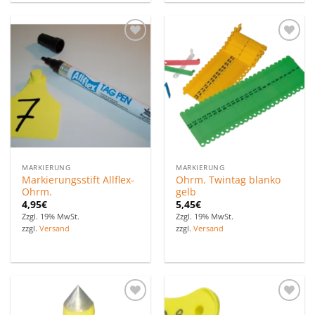
Zu den
Zu den
Favoriten
Favoriten
hinzufügen
hinzufügen
MARKIERUNG
MARKIERUNG
Markierungsstift Allflex-
Ohrm. Twintag blanko
Ohrm.
gelb
4,95
€
5,45
€
Zzgl. 19% MwSt.
Zzgl. 19% MwSt.
zzgl.
Versand
zzgl.
Versand
Zu den
Zu den