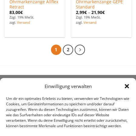
Ohrmarkenzange Allflex
Ohrmarkenzange GEPE
Retract
Standard
83,00
€
2,99
€
–
21,90
€
Zzgl. 19% MwSt.
Zzgl. 19% MwSt.
zzgl.
Versand
zzgl.
Versand
1
2
Einwilligung verwalten
ÜBER UNS
Um dir ein optimales Erlebnis zu bieten, verwenden wir Technologien wie
Cookies, um Geräteinformationen zu speichern und/oder darauf
zuzugreifen. Wenn du diesen Technologien zustimmst, können wir Daten
wie das Surfverhalten oder eindeutige IDs auf dieser Website
verarbeiten. Wenn du deine Einwilligung nicht erteilst oder zurückziehst,
können bestimmte Merkmale und Funktionen beeinträchtigt werden.
awe ist heute auf vielen Höfen die 1. Adresse, wenn es