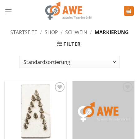
Zum
Inhalt
springen
STARTSEITE
/
SHOP
/
SCHWEIN
/
MARKIERUNG
FILTER
Zu den
Zu den
Favoriten
Favoriten
hinzufügen
hinzufügen