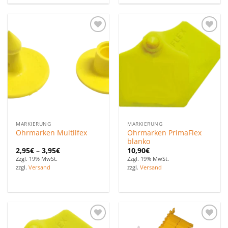
Zu den
Zu den
Favoriten
Favoriten
hinzufügen
hinzufügen
MARKIERUNG
MARKIERUNG
Ohrmarken PrimaFlex
Ohrmarken Multilfex
blanko
2,95
€
–
3,95
€
10,90
€
Zzgl. 19% MwSt.
Zzgl. 19% MwSt.
zzgl.
Versand
zzgl.
Versand
Zu den
Zu den