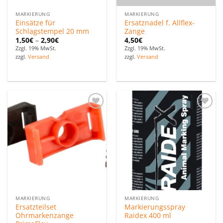
MARKIERUNG
MARKIERUNG
Einsätze für
Ersatznadel f. Allflex-
Schlagstempel 20 mm
Zange
1,50
€
–
2,90
€
4,50
€
Zzgl. 19% MwSt.
Zzgl. 19% MwSt.
zzgl.
Versand
zzgl.
Versand
Zu den
Zu den
Favoriten
Favoriten
hinzufügen
hinzufügen
MARKIERUNG
MARKIERUNG
Ersatzteilset
Markierungsspray
Ohrmarkenzange
Raidex 400 ml