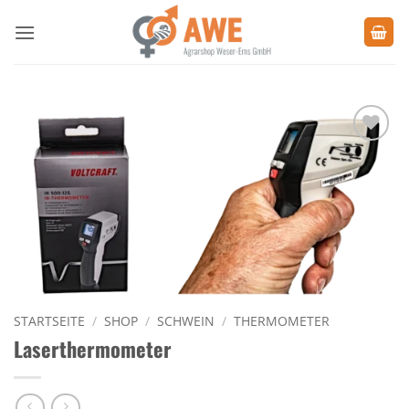
Zum
Inhalt
springen
Zu den
Favoriten
hinzufügen
STARTSEITE
/
SHOP
/
SCHWEIN
/
THERMOMETER
Laserthermometer