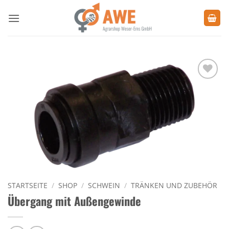
Zum
Inhalt
springen
Zu den
Favoriten
hinzufügen
STARTSEITE
/
SHOP
/
SCHWEIN
/
TRÄNKEN UND ZUBEHÖR
Übergang mit Außengewinde