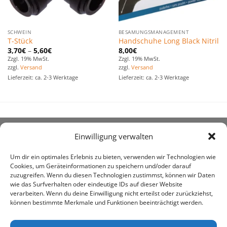
SCHWEIN
BESAMUNGSMANAGEMENT
T-Stück
Handschuhe Long Black Nitril
3,70
€
–
5,60
€
8,00
€
Zzgl. 19% MwSt.
Zzgl. 19% MwSt.
zzgl.
Versand
zzgl.
Versand
Lieferzeit: ca. 2-3 Werktage
Lieferzeit: ca. 2-3 Werktage
Einwilligung verwalten
ÜBER UNS
Um dir ein optimales Erlebnis zu bieten, verwenden wir Technologien wie
Cookies, um Geräteinformationen zu speichern und/oder darauf
zuzugreifen. Wenn du diesen Technologien zustimmst, können wir Daten
wie das Surfverhalten oder eindeutige IDs auf dieser Website
verarbeiten. Wenn du deine Einwilligung nicht erteilst oder zurückziehst,
können bestimmte Merkmale und Funktionen beeinträchtigt werden.
awe ist heute auf vielen Höfen die 1. Adresse, wenn es
um den Kauf landwirtschaftlicher Bedarfsartikel geht.