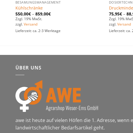
BESAMUNGSMANAGEMENT
DOSIERTECHN
Kühlschränke
Druckminde
550,00
€
–
859,00
€
75,95
€
–
88,
Zzgl. 19% MwSt.
Zzgl. 19% MwS
zzgl.
Versand
zzgl.
Versand
Lieferzeit: ca. 2-3 Werktage
Lieferzeit: ca
ÜBER UNS
awe ist heute auf vielen Höfen die 1. Adresse, wenn
landwirtschaftlicher Bedarfsartikel geht.