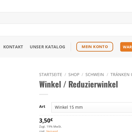
KONTAKT
UNSER KATALOG
MEIN KONTO
WAR
STARTSEITE
/
SHOP
/
SCHWEIN
/
TRÄNKEN 
Winkel / Reduzierwinkel
Zu den
Favoriten
hinzufügen
Art
3,50
€
Zzgl. 19% MwSt.
zzgl.
Versand