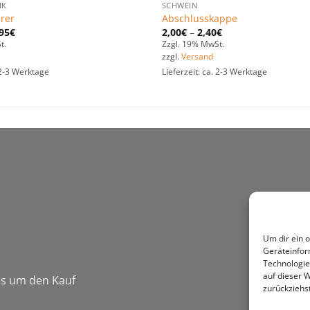
IK
SCHWEIN
rer
Abschlusskappe
95
€
2,00
€
–
2,40
€
t.
Zzgl. 19% MwSt.
zzgl.
Versand
. 2-3 Werktage
Lieferzeit: ca. 2-3 Werktage
Um dir ein 
Geräteinfor
Technologie
auf dieser W
 es um den Kauf
zurückziehs