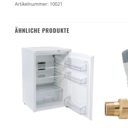
Artikelnummer: 10021
ÄHNLICHE PRODUKTE
n
Zu den
ten
Favoriten
gen
hinzufügen