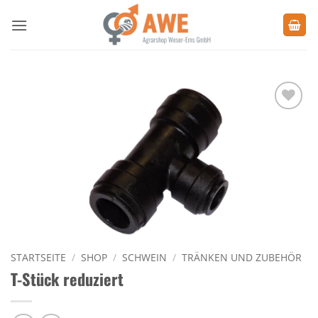
Zum
Inhalt
springen
Zu den
Favoriten
hinzufügen
STARTSEITE
/
SHOP
/
SCHWEIN
/
TRÄNKEN UND ZUBEHÖR
T-Stück reduziert