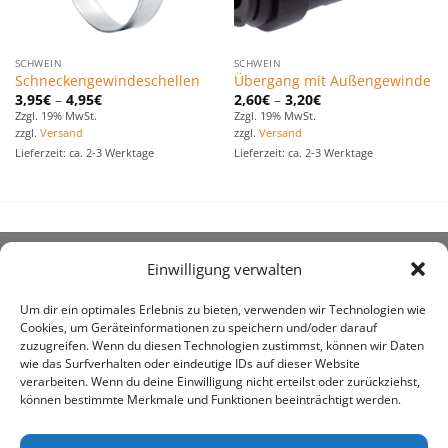
SCHWEIN
SCHWEIN
Schneckengewindeschellen
Übergang mit Außengewinde
3,95
€
–
4,95
€
2,60
€
–
3,20
€
Zzgl. 19% MwSt.
Zzgl. 19% MwSt.
zzgl.
Versand
zzgl.
Versand
Lieferzeit: ca. 2-3 Werktage
Lieferzeit: ca. 2-3 Werktage
Einwilligung verwalten
ÜBER UNS
Um dir ein optimales Erlebnis zu bieten, verwenden wir Technologien wie
Cookies, um Geräteinformationen zu speichern und/oder darauf
zuzugreifen. Wenn du diesen Technologien zustimmst, können wir Daten
wie das Surfverhalten oder eindeutige IDs auf dieser Website
verarbeiten. Wenn du deine Einwilligung nicht erteilst oder zurückziehst,
können bestimmte Merkmale und Funktionen beeinträchtigt werden.
awe ist heute auf vielen Höfen die 1. Adresse, wenn es
um den Kauf landwirtschaftlicher Bedarfsartikel geht.