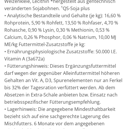
Weizenkleie, Lecithin *hergestellt aus gentechnisch
veränderten Sojabohnen. ¹QS-Soja plus
• Analytische Bestandteile und Gehalte (je kg): 16,60 %
Rohprotein, 5,90 % Rohfett, 13,50 % Rohfaser, 4,70 %
Rohasche, 0,90 % Lysin, 0,30 % Methionin, 0,53 %
Calcium, 0,26 % Phosphor, 0,06 % Natrium, 10,00 MJ
ME/kg Futtermittel-Zusatzstoffe je kg:
• Ernährungsphysiologische Zusatzstoffe: 50.000 I.E.
Vitamin A (3a672a)
• Fütterungshinweis: Dieses Ergänzungsfuttermittel
darf wegen der gegenüber Alleinfuttermittel höheren
Gehalten an Vit. A, D3, Spurenelementen nur an Ferkel
bis 32% der Tagesration verfüttert werden. Ab dem
Absetzen in Extra-Schale anbieten bzw. Einsatz nach
betriebsspezifischer Fütterungsempfehlung.
• Lagerhinweis: Die angegebene Mindesthaltbarkeit
bezieht sich auf eine sachgerechte Lagerung des
Mischfutters. 6 Monate vor dem angegebenen