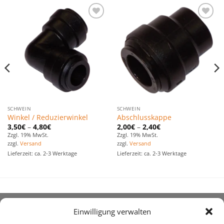
Zu den
Zu den
Favoriten
Favoriten
hinzufügen
hinzufügen
SCHWEIN
SCHWEIN
Winkel / Reduzierwinkel
Abschlusskappe
3,50
€
–
4,80
€
2,00
€
–
2,40
€
Zzgl. 19% MwSt.
Zzgl. 19% MwSt.
zzgl.
Versand
zzgl.
Versand
Lieferzeit: ca. 2-3 Werktage
Lieferzeit: ca. 2-3 Werktage
Einwilligung verwalten
ÜBER UNS