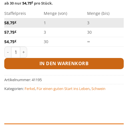
ab 30 nur
54,75
€
pro Stück.
Staffelpreis
Menge (von)
Menge (bis)
58,75
€
1
3
57,75
€
3
30
54,75
€
30
∞
WiMa-Mirakel® Cassi - 25 kg Sack Menge
IN DEN WARENKORB
Artikelnummer:
41195
Kategorien:
Ferkel
,
Für einen guten Start ins Leben
,
Schwein