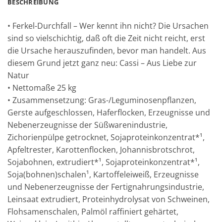
BESCHREIBUNG
• Ferkel-Durchfall – Wer kennt ihn nicht? Die Ursachen
sind so vielschichtig, daß oft die Zeit nicht reicht, erst
die Ursache herauszufinden, bevor man handelt. Aus
diesem Grund jetzt ganz neu: Cassi – Aus Liebe zur
Natur
• Nettomaße 25 kg
• Zusammensetzung: Gras-/Leguminosenpflanzen,
Gerste aufgeschlossen, Haferflocken, Erzeugnisse und
Nebenerzeugnisse der Süßwarenindustrie,
Zichorienpülpe getrocknet, Sojaproteinkonzentrat*¹,
Apfeltrester, Karottenflocken, Johannisbrotschrot,
Sojabohnen, extrudiert*¹, Sojaproteinkonzentrat*¹,
Soja(bohnen)schalen¹, Kartoffeleiweiß, Erzeugnisse
und Nebenerzeugnisse der Fertignahrungsindustrie,
Leinsaat extrudiert, Proteinhydrolysat von Schweinen,
Flohsamenschalen, Palmöl raffiniert gehärtet,