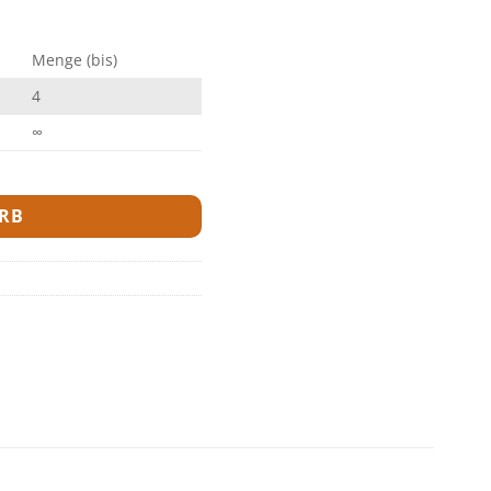
Menge (bis)
4
∞
RB