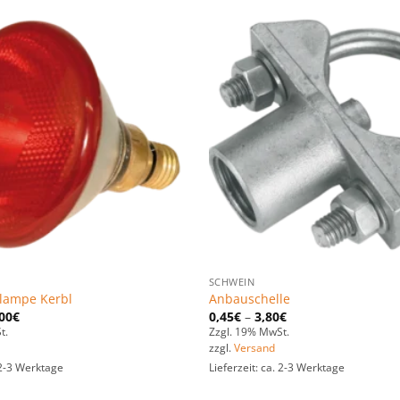
Zu den
Favoriten
hinzufügen
SCHWEIN
lampe Kerbl
Anbauschelle
00
€
0,45
€
–
3,80
€
t.
Zzgl. 19% MwSt.
zzgl.
Versand
. 2-3 Werktage
Lieferzeit: ca. 2-3 Werktage