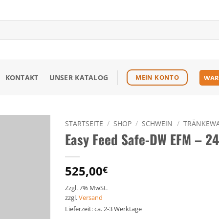
KONTAKT
UNSER KATALOG
MEIN KONTO
WAR
STARTSEITE
/
SHOP
/
SCHWEIN
/
TRÄNKEWA
Easy Feed Safe-DW EFM – 24
Zu den
Favoriten
hinzufügen
525,00
€
Zzgl. 7% MwSt.
zzgl.
Versand
Lieferzeit: ca. 2-3 Werktage