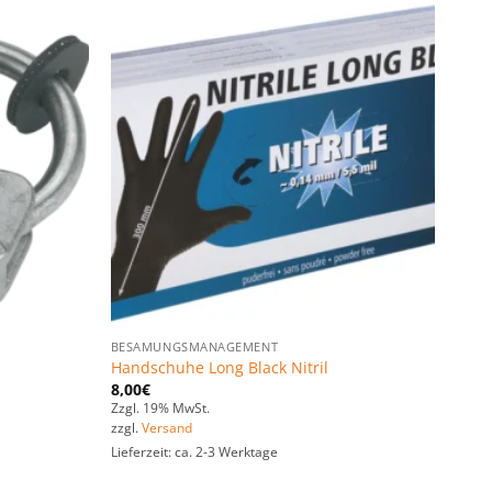
Zu den
Zu den
Favoriten
Favoriten
hinzufügen
hinzufügen
BESAMUNGSMANAGEMENT
Handschuhe Long Black Nitril
8,00
€
Zzgl. 19% MwSt.
zzgl.
Versand
Lieferzeit: ca. 2-3 Werktage