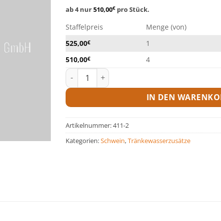
ab 4 nur
510,00
€
pro Stück.
Staffelpreis
Menge (von)
525,00
€
1
510,00
€
4
Easy Feed Safe-DW EFM - 240 kg Fass Menge
IN DEN WARENKO
Artikelnummer:
411-2
Kategorien:
Schwein
,
Tränkewasserzusätze