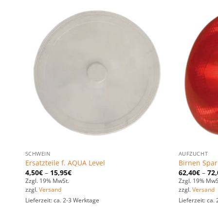
n
Zu den
ten
Favoriten
gen
hinzufügen
SCHWEIN
AUFZUCHT
Ersatzteile f. AQUA Level
Birnen Spar
4,50
€
–
15,95
€
62,40
€
–
72,
Zzgl. 19% MwSt.
Zzgl. 19% MwS
zzgl.
Versand
zzgl.
Versand
Lieferzeit: ca. 2-3 Werktage
Lieferzeit: ca