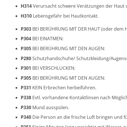
H314
Verursacht schwere Verätzungen der Haut
H310
Lebensgefahr bei Hautkontakt.
P303
BEI BERÜHRUNG MIT DER HAUT (oder dem H
P304
BEI EINATMEN:
P305
BEI BERÜHRUNG MIT DEN AUGEN:
P280
Schutzhandschuhe/ Schutzkleidung/Augensc
P301
BEI VERSCHLUCKEN:
P305
BEI BERÜHRUNG MIT DEN AUGEN:
P331
KEIN Erbrechen herbeiführen.
P338
Evtl. vorhandene Kontaktlinsen nach Möglich
P330
Mund ausspülen.
P340
Die Person an die frische Luft bringen und 
P351
Einige Minuten lang vorsichtig mit Wasser a