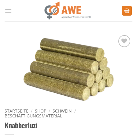
Zum
Inhalt
springen
Zu den
Favoriten
hinzufügen
STARTSEITE
/
SHOP
/
SCHWEIN
/
BESCHÄFTIGUNGSMATERIAL
Knabberluzi