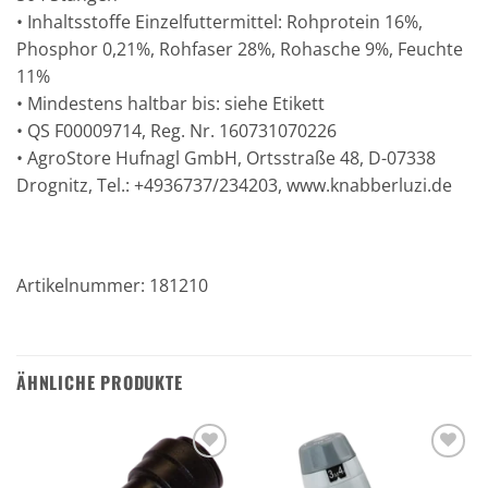
• Inhaltsstoffe Einzelfuttermittel: Rohprotein 16%,
Phosphor 0,21%, Rohfaser 28%, Rohasche 9%, Feuchte
11%
• Mindestens haltbar bis: siehe Etikett
• QS F00009714, Reg. Nr. 160731070226
• AgroStore Hufnagl GmbH, Ortsstraße 48, D-07338
Drognitz, Tel.: +4936737/234203, www.knabberluzi.de
Artikelnummer: 181210
ÄHNLICHE PRODUKTE
Zu den
Zu den
Favoriten
Favoriten