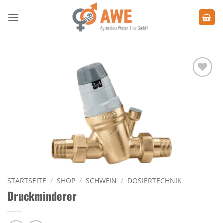
Zum
Inhalt
springen
Zu den
Favoriten
hinzufügen
STARTSEITE
/
SHOP
/
SCHWEIN
/
DOSIERTECHNIK
Druckminderer