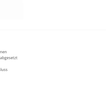
onen
 abgesetzt
hluss