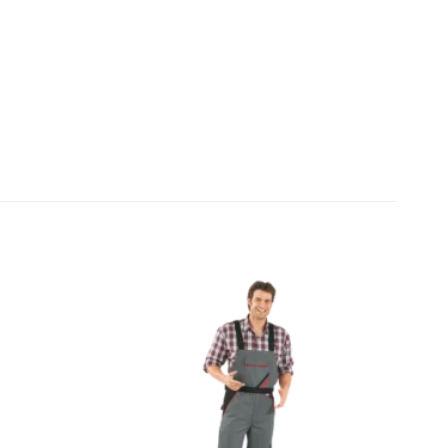
Zu den
Zu den
Favoriten
Favoriten
hinzufügen
hinzufügen