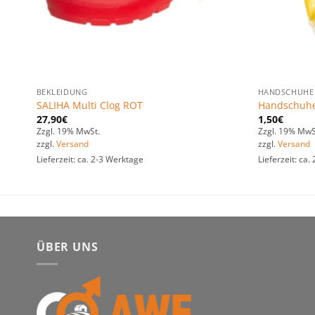
BEKLEIDUNG
HANDSCHUHE
SALIHA Multi Clog ROT
Handschuhe 
27,90
€
1,50
€
Zzgl. 19% MwSt.
Zzgl. 19% MwS
zzgl.
Versand
zzgl.
Versand
Lieferzeit: ca. 2-3 Werktage
Lieferzeit: ca
ÜBER UNS