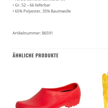
• Gr. 52 – 66 lieferbar
• 65% Polyester, 35% Baumwolle
Artikelnummer: B6591
ÄHNLICHE PRODUKTE
n
Zu den
ten
Favoriten
gen
hinzufügen