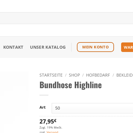
KONTAKT
UNSER KATALOG
MEIN KONTO
WAR
STARTSEITE
/
SHOP
/
HOFBEDARF
/
BEKLEI
Bundhose Highline
Zu den
Favoriten
hinzufügen
Art
27,95
€
Zzgl. 19% MwSt.
zzgl.
Versand