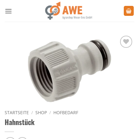
Zum
Inhalt
springen
Zu den
Favoriten
hinzufügen
STARTSEITE
/
SHOP
/
HOFBEDARF
Hahnstück