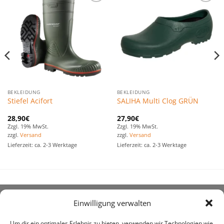
Zu den
Zu den
Favoriten
Favoriten
hinzufügen
hinzufügen
BEKLEIDUNG
BEKLEIDUNG
Stiefel Acifort
SALIHA Multi Clog GRÜN
28,90
€
27,90
€
Zzgl. 19% MwSt.
Zzgl. 19% MwSt.
zzgl.
Versand
zzgl.
Versand
Lieferzeit: ca. 2-3 Werktage
Lieferzeit: ca. 2-3 Werktage
Einwilligung verwalten
ÜBER UNS
Um dir ein optimales Erlebnis zu bieten, verwenden wir Technologien wie