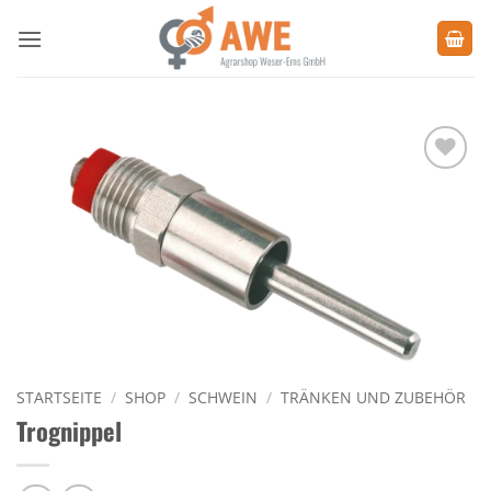
Zum
Inhalt
springen
Zu den
Favoriten
hinzufügen
STARTSEITE
/
SHOP
/
SCHWEIN
/
TRÄNKEN UND ZUBEHÖR
Trognippel