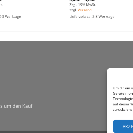
t.
Zzgl. 19% MwSt.
zzgl.
Versand
. 2-3 Werktage
Lieferzeit: ca. 2-3 Werktage
Um dir ein 
Geräteinfor
Technologie
auf dieser W
 es um den Kauf
zurückziehs
AKZE