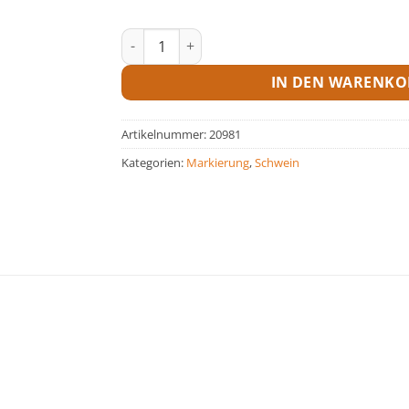
Umrüstsatz f. PrimaFlex-Zange auf Allflex Me
IN DEN WARENKO
Artikelnummer:
20981
Kategorien:
Markierung
,
Schwein