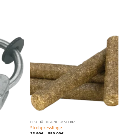
Zu den
Zu den
Favoriten
Favoriten
hinzufügen
hinzufügen
BESCHÄFTIGUNGSMATERIAL
Strohpresslinge
33,90
€
–
850,00
€