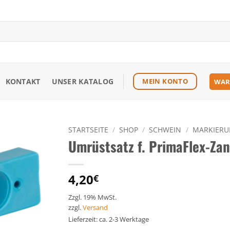
KONTAKT
UNSER KATALOG
MEIN KONTO
WAR
STARTSEITE
/
SHOP
/
SCHWEIN
/
MARKIER
Umrüstsatz f. PrimaFlex-Zan
Zu den
Favoriten
hinzufügen
4,20
€
Zzgl. 19% MwSt.
zzgl.
Versand
Lieferzeit: ca. 2-3 Werktage