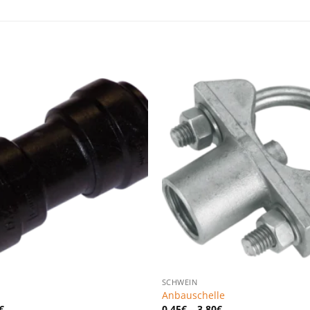
Zu den
Favoriten
hinzufügen
SCHWEIN
Anbauschelle
€
0,45
€
–
3,80
€