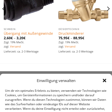
SCHWEIN
DOSIERTECHNIK
Übergang mit Außengewinde
Druckminderer
2,60
€
–
3,20
€
75,95
€
–
88,95
€
Zzgl. 19% MwSt.
Zzgl. 19% MwSt.
zzgl.
Versand
zzgl.
Versand
Lieferzeit: ca. 2-3 Werktage
Lieferzeit: ca. 2-3 Werktage
Einwilligung verwalten
ÜBER UNS
Um dir ein optimales Erlebnis zu bieten, verwenden wir Technologien wie
Cookies, um Geräteinformationen zu speichern und/oder darauf
zuzugreifen. Wenn du diesen Technologien zustimmst, können wir Daten
wie das Surfverhalten oder eindeutige IDs auf dieser Website
verarbeiten. Wenn du deine Einwilligung nicht erteilst oder zurückziehst,