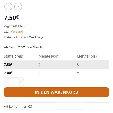
7,50
€
Zzgl. 19% MwSt.
zzgl.
Versand
Lieferzeit: ca. 2-3 Werktage
ab 3 nur
7,00
€
pro Stück.
Staffelpreis
Menge (von)
Menge (bis)
7,50
€
1
3
7,00
€
3
∞
Cleanstarter - 40 Stk./Pack. Menge
IN DEN WARENKORB
Artikelnummer:
CS