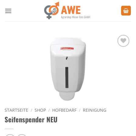
Zum
Inhalt
springen
Zu den
Favoriten
hinzufügen
STARTSEITE
/
SHOP
/
HOFBEDARF
/
REINIGUNG
Seifenspender NEU