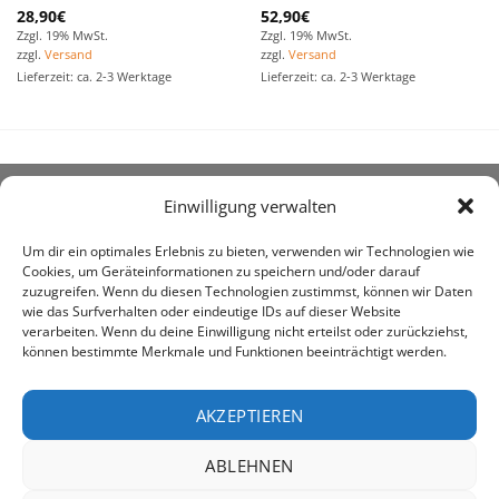
28,90
€
52,90
€
Zzgl. 19% MwSt.
Zzgl. 19% MwSt.
zzgl.
Versand
zzgl.
Versand
Lieferzeit: ca. 2-3 Werktage
Lieferzeit: ca. 2-3 Werktage
Einwilligung verwalten
ÜBER UNS
Um dir ein optimales Erlebnis zu bieten, verwenden wir Technologien wie
Cookies, um Geräteinformationen zu speichern und/oder darauf
zuzugreifen. Wenn du diesen Technologien zustimmst, können wir Daten
wie das Surfverhalten oder eindeutige IDs auf dieser Website
verarbeiten. Wenn du deine Einwilligung nicht erteilst oder zurückziehst,
können bestimmte Merkmale und Funktionen beeinträchtigt werden.
awe ist heute auf vielen Höfen die 1. Adresse, wenn es
um den Kauf landwirtschaftlicher Bedarfsartikel geht.
AKZEPTIEREN
ABLEHNEN