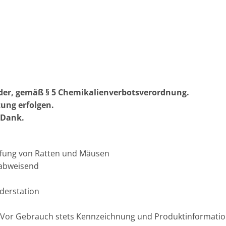
er, gemäß § 5 Chemikalienverbotsverordnung.
tung erfolgen.
n Dank.
mpfung von Ratten und Mäusen
rabweisend
öderstation
n. Vor Gebrauch stets Kennzeichnung und Produktinformatio