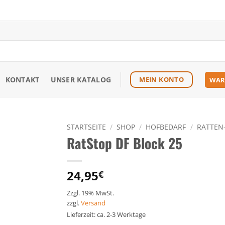
KONTAKT
UNSER KATALOG
MEIN KONTO
WAR
STARTSEITE
/
SHOP
/
HOFBEDARF
/
RATTEN
RatStop DF Block 25
Zu den
Favoriten
hinzufügen
24,95
€
Zzgl. 19% MwSt.
zzgl.
Versand
Lieferzeit: ca. 2-3 Werktage