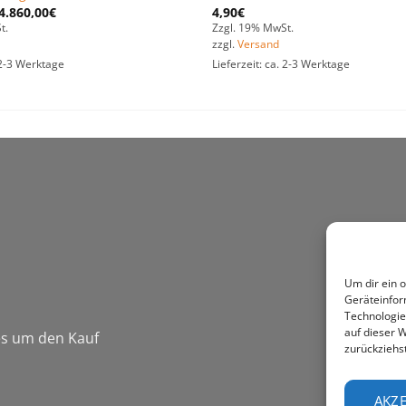
4.860,00
€
4,90
€
t.
Zzgl. 19% MwSt.
zzgl.
Versand
. 2-3 Werktage
Lieferzeit: ca. 2-3 Werktage
Um dir ein 
Geräteinfor
Technologie
auf dieser W
 es um den Kauf
zurückziehs
AKZE