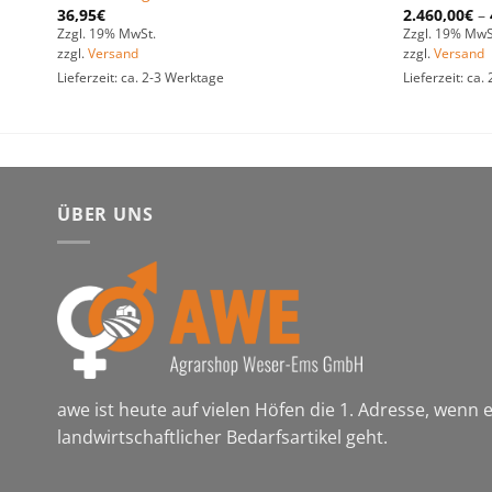
36,95
€
2.460,00
€
–
Zzgl. 19% MwSt.
Zzgl. 19% MwS
zzgl.
Versand
zzgl.
Versand
Lieferzeit: ca. 2-3 Werktage
Lieferzeit: ca
ÜBER UNS
awe ist heute auf vielen Höfen die 1. Adresse, wenn
landwirtschaftlicher Bedarfsartikel geht.