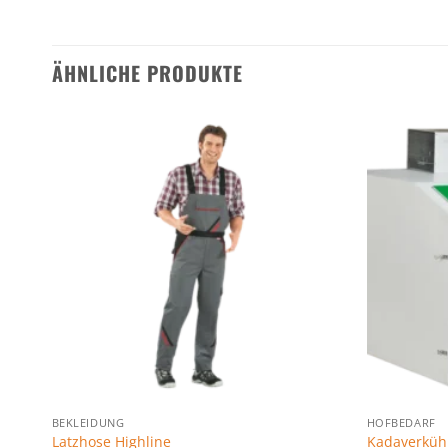
ÄHNLICHE PRODUKTE
n
Zu den
ten
Favoriten
gen
hinzufügen
BEKLEIDUNG
HOFBEDARF
Latzhose Highline
Kadaverküh