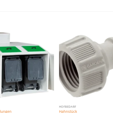
Zu den
Favoriten
hinzufügen
HOFBEDARF
lungen
Hahnstück