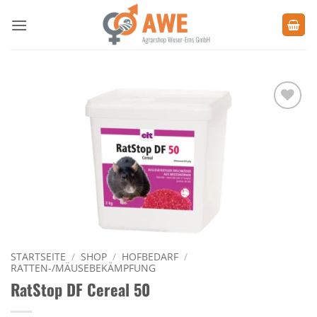
Zum
Inhalt
springen
Zu den
Favoriten
hinzufügen
STARTSEITE
/
SHOP
/
HOFBEDARF
/
RATTEN-/MÄUSEBEKÄMPFUNG
RatStop DF Cereal 50