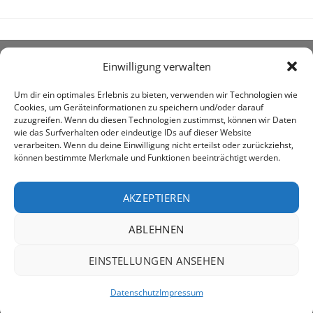
Einwilligung verwalten
ÜBER UNS
Um dir ein optimales Erlebnis zu bieten, verwenden wir Technologien wie
Cookies, um Geräteinformationen zu speichern und/oder darauf
zuzugreifen. Wenn du diesen Technologien zustimmst, können wir Daten
wie das Surfverhalten oder eindeutige IDs auf dieser Website
verarbeiten. Wenn du deine Einwilligung nicht erteilst oder zurückziehst,
können bestimmte Merkmale und Funktionen beeinträchtigt werden.
awe ist heute auf vielen Höfen die 1. Adresse, wenn es
um den Kauf landwirtschaftlicher Bedarfsartikel geht.
AKZEPTIEREN
ABLEHNEN
PayPal
Rechung
EINSTELLUNGEN ANSEHEN
IMPRESSUM
DATENSCHUTZERKLÄRUNG
Datenschutz
Impressum
Copyright 2026 ©
AWE - Agrarshop Weser-Ems GmbH