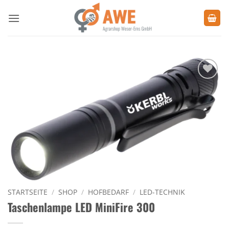
Zum
Inhalt
springen
Zu den
Favoriten
hinzufügen
STARTSEITE
/
SHOP
/
HOFBEDARF
/
LED-TECHNIK
Taschenlampe LED MiniFire 300