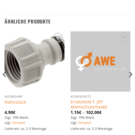
ÄHNLICHE PRODUKTE
Zu den
Zu den
Favoriten
Favoriten
hinzufügen
hinzufügen
HOFBEDARF
ATEMSCHUTZ
Ersatzteile f. JSP
Hahnstück
Atemschutzmaske
4,90
€
1,15
€
–
102,00
€
Zzgl. 19% MwSt.
Zzgl. 19% MwSt.
zzgl.
Versand
zzgl.
Versand
Lieferzeit: ca. 2-3 Werktage
Lieferzeit: ca. 2-3 Werktage