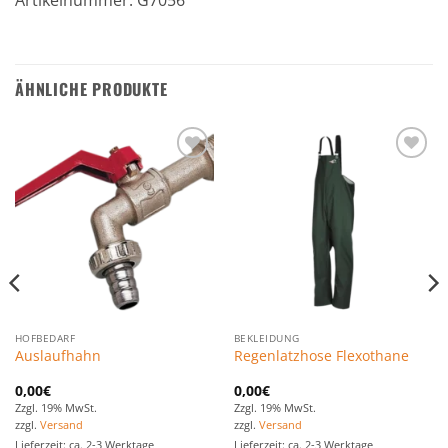
Artikelnummer: G7056
ÄHNLICHE PRODUKTE
Zu den
Zu den
Favoriten
Favoriten
hinzufügen
hinzufügen
HOFBEDARF
BEKLEIDUNG
Auslaufhahn
Regenlatzhose Flexothane
0,00
€
0,00
€
Zzgl. 19% MwSt.
Zzgl. 19% MwSt.
zzgl.
Versand
zzgl.
Versand
Lieferzeit: ca. 2-3 Werktage
Lieferzeit: ca. 2-3 Werktage