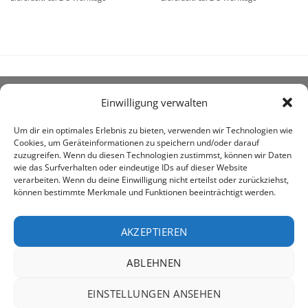
Einwilligung verwalten
ÜBER UNS
Um dir ein optimales Erlebnis zu bieten, verwenden wir Technologien wie
Cookies, um Geräteinformationen zu speichern und/oder darauf
zuzugreifen. Wenn du diesen Technologien zustimmst, können wir Daten
wie das Surfverhalten oder eindeutige IDs auf dieser Website
verarbeiten. Wenn du deine Einwilligung nicht erteilst oder zurückziehst,
können bestimmte Merkmale und Funktionen beeinträchtigt werden.
awe ist heute auf vielen Höfen die 1. Adresse, wenn es
um den Kauf landwirtschaftlicher Bedarfsartikel geht.
AKZEPTIEREN
ABLEHNEN
PayPal
Rechung
EINSTELLUNGEN ANSEHEN