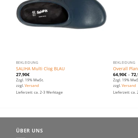
BEKLEIDUNG
BEKLEIDUNG
SALIHA Multi Clog BLAU
Overall Pla
27,90
€
64,90
€
–
72,
Zzgl. 19% MwSt.
Zzgl. 19% MwS
zzgl.
Versand
zzgl.
Versand
Lieferzeit: ca. 2-3 Werktage
Lieferzeit: ca
ÜBER UNS