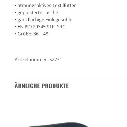
• atmungsaktives Textilfutter
• gepolsterte Lasche
• ganzflächige Einlegesohle
• EN ISO 20345 S1P, SRC
• Größe: 36 – 48
Artikelnummer: S2231
ÄHNLICHE PRODUKTE
n
Zu den
ten
Favoriten
gen
hinzufügen