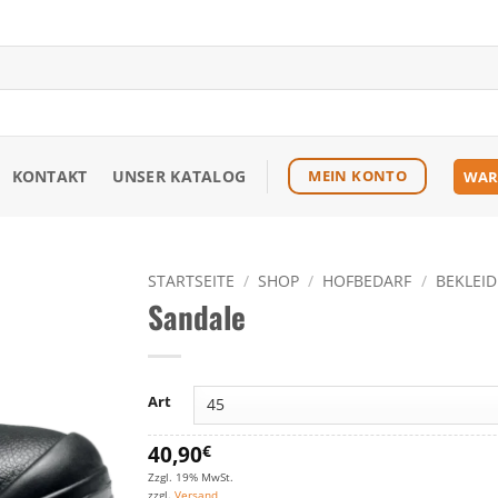
KONTAKT
UNSER KATALOG
MEIN KONTO
WAR
STARTSEITE
/
SHOP
/
HOFBEDARF
/
BEKLEI
Sandale
Zu den
Favoriten
hinzufügen
Art
40,90
€
Zzgl. 19% MwSt.
zzgl.
Versand