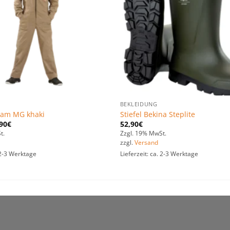
BEKLEIDUNG
nam MG khaki
Stiefel Bekina Steplite
90
€
52,90
€
t.
Zzgl. 19% MwSt.
zzgl.
Versand
. 2-3 Werktage
Lieferzeit: ca. 2-3 Werktage