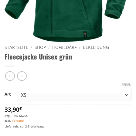
STARTSEITE
/
SHOP
/
HOFBEDARF
/
BEKLEIDUNG
Fleecejacke Unisex grün
LEEREN
Art
33,90
€
Zzgl. 19% MwSt.
zzgl.
Versand
Lieferzeit: ca. 2-3 Werktage