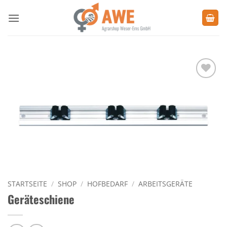
Zum
Inhalt
springen
Zu den
Favoriten
hinzufügen
STARTSEITE
/
SHOP
/
HOFBEDARF
/
ARBEITSGERÄTE
Geräteschiene