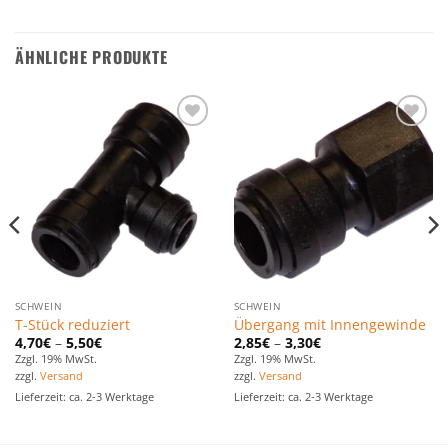
ÄHNLICHE PRODUKTE
Zu den
Zu den
Favoriten
Favoriten
hinzufügen
hinzufügen
SCHWEIN
SCHWEIN
T-Stück reduziert
Übergang mit Innengewinde
4,70
€
–
5,50
€
2,85
€
–
3,30
€
Zzgl. 19% MwSt.
Zzgl. 19% MwSt.
zzgl.
Versand
zzgl.
Versand
Lieferzeit: ca. 2-3 Werktage
Lieferzeit: ca. 2-3 Werktage