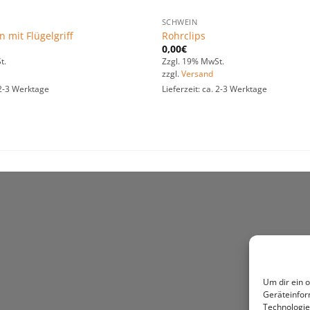
SCHWEIN
 mit Flügelgriff
Rohrclips
0,00
€
t.
Zzgl. 19% MwSt.
zzgl.
Versand
. 2-3 Werktage
Lieferzeit: ca. 2-3 Werktage
Um dir ein 
Geräteinfor
Technologie