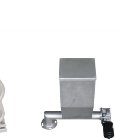
Zu den
Zu den
Favoriten
Favoriten
hinzufügen
hinzufügen