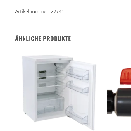
Artikelnummer: 22741
ÄHNLICHE PRODUKTE
n
Zu den
ten
Favoriten
gen
hinzufügen