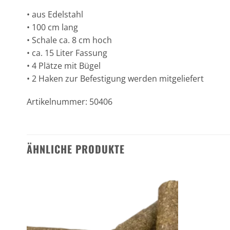
• aus Edelstahl
• 100 cm lang
• Schale ca. 8 cm hoch
• ca. 15 Liter Fassung
• 4 Plätze mit Bügel
• 2 Haken zur Befestigung werden mitgeliefert
Artikelnummer: 50406
ÄHNLICHE PRODUKTE
n
Zu den
ten
Favoriten
gen
hinzufügen