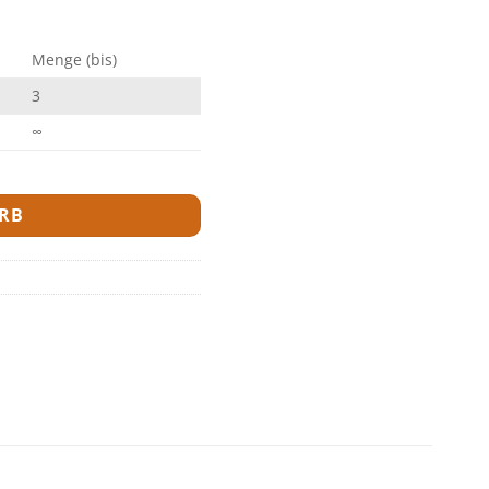
Menge (bis)
3
∞
RB