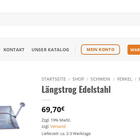
KONTAKT
UNSER KATALOG
MEIN KONTO
WAR
STARTSEITE
/
SHOP
/
SCHWEIN
/
FERKEL
/
Längstrog Edelstahl
Zu den
Favoriten
hinzufügen
69,70
€
Zzgl. 19% MwSt.
zzgl.
Versand
Lieferzeit: ca. 2-3 Werktage