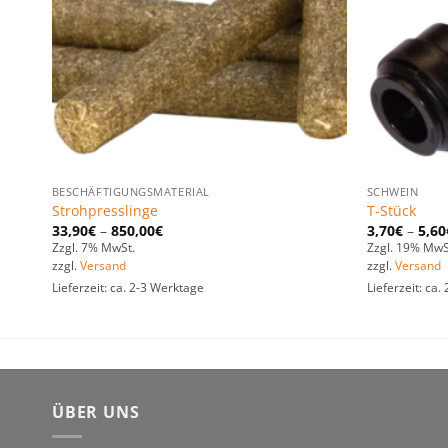
BESCHÄFTIGUNGSMATERIAL
SCHWEIN
Strohpresslinge
T-Stück
33,90
€
–
850,00
€
3,70
€
–
5,60
Zzgl. 7% MwSt.
Zzgl. 19% MwS
zzgl.
Versand
zzgl.
Versand
Lieferzeit: ca. 2-3 Werktage
Lieferzeit: ca
ÜBER UNS