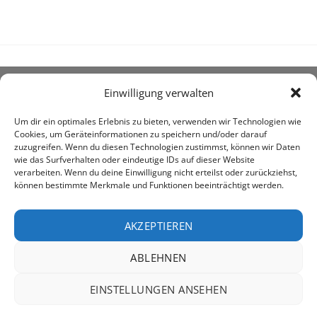
Einwilligung verwalten
ÜBER UNS
Um dir ein optimales Erlebnis zu bieten, verwenden wir Technologien wie
Cookies, um Geräteinformationen zu speichern und/oder darauf
zuzugreifen. Wenn du diesen Technologien zustimmst, können wir Daten
wie das Surfverhalten oder eindeutige IDs auf dieser Website
verarbeiten. Wenn du deine Einwilligung nicht erteilst oder zurückziehst,
können bestimmte Merkmale und Funktionen beeinträchtigt werden.
awe ist heute auf vielen Höfen die 1. Adresse, wenn es
um den Kauf landwirtschaftlicher Bedarfsartikel geht.
AKZEPTIEREN
ABLEHNEN
PayPal
Rechung
EINSTELLUNGEN ANSEHEN
IMPRESSUM
DATENSCHUTZERKLÄRUNG