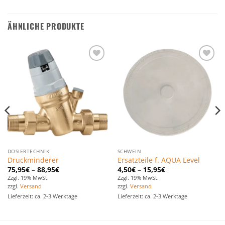
ÄHNLICHE PRODUKTE
Zu den
Zu den
Favoriten
Favoriten
hinzufügen
hinzufügen
DOSIERTECHNIK
SCHWEIN
Druckminderer
Ersatzteile f. AQUA Level
75,95
€
–
88,95
€
4,50
€
–
15,95
€
Zzgl. 19% MwSt.
Zzgl. 19% MwSt.
zzgl.
Versand
zzgl.
Versand
Lieferzeit: ca. 2-3 Werktage
Lieferzeit: ca. 2-3 Werktage