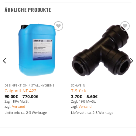
ÄHNLICHE PRODUKTE
Zu den
Zu den
Favoriten
Favoriten
hinzufügen
hinzufügen
DESINFEKTION / STALLHYGIENE
SCHWEIN
Calgonit NF 422
T-Stück
90,00
€
–
770,00
€
3,70
€
–
5,60
€
Zzgl. 19% MwSt.
Zzgl. 19% MwSt.
zzgl.
Versand
zzgl.
Versand
Lieferzeit: ca. 2-3 Werktage
Lieferzeit: ca. 2-3 Werktage