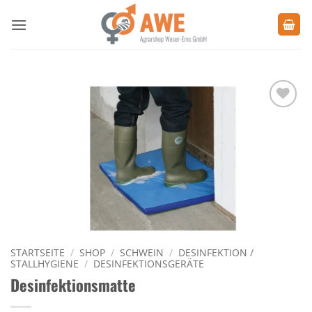
Zum
Inhalt
springen
Zu den
Favoriten
hinzufügen
STARTSEITE
/
SHOP
/
SCHWEIN
/
DESINFEKTION /
STALLHYGIENE
/
DESINFEKTIONSGERÄTE
Desinfektionsmatte