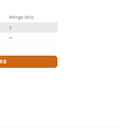
Menge (bis)
3
∞
RB