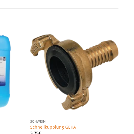
Zu den
Zu den
Favoriten
Favoriten
hinzufügen
hinzufügen
SCHWEIN
Schnellkupplung GEKA
3,75
€