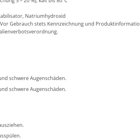
hung 5 – 20 %), kalt bis 80°C
tabilisator, Natriumhydroxid
n. Vor Gebrauch stets Kennzeichnung und Produktinformatio
kalienverbotsverordnung.
 und schwere Augenschäden.
 und schwere Augenschäden.
ausziehen.
usspülen.