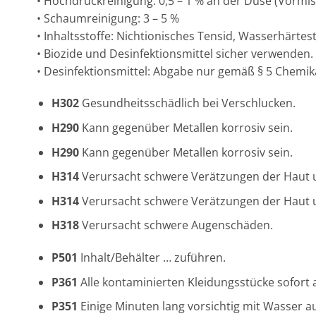
• Hochdruckreinigung: 0,5 – 1 % an der Düse (Vormisc
• Schaumreinigung: 3 – 5 %
• Inhaltsstoffe: Nichtionisches Tensid, Wasserhärtes
• Biozide und Desinfektionsmittel sicher verwende
• Desinfektionsmittel: Abgabe nur gemäß § 5 Chemi
H302
Gesundheitsschädlich bei Verschlucken.
H290
Kann gegenüber Metallen korrosiv sein.
H290
Kann gegenüber Metallen korrosiv sein.
H314
Verursacht schwere Verätzungen der Haut
H314
Verursacht schwere Verätzungen der Haut
H318
Verursacht schwere Augenschäden.
P501
Inhalt/Behälter … zuführen.
P361
Alle kontaminierten Kleidungsstücke sofort 
P351
Einige Minuten lang vorsichtig mit Wasser a