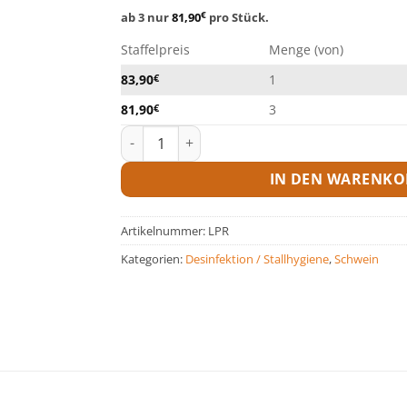
ab 3 nur
81,90
€
pro Stück.
Staffelpreis
Menge (von)
83,90
€
1
81,90
€
3
Calgonit LPR - 24 kg Kanister Menge
IN DEN WARENKO
Artikelnummer:
LPR
Kategorien:
Desinfektion / Stallhygiene
,
Schwein