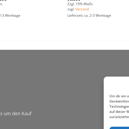
t.
Zzgl. 19% MwSt.
zzgl.
Versand
. 2-3 Werktage
Lieferzeit: ca. 2-3 Werktage
Um dir ein 
Geräteinfor
Technologie
auf dieser W
 es um den Kauf
zurückziehs