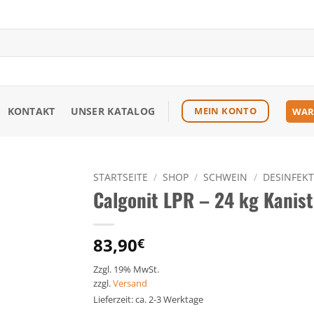
KONTAKT
UNSER KATALOG
MEIN KONTO
WAR
STARTSEITE
/
SHOP
/
SCHWEIN
/
DESINFEKT
Calgonit LPR – 24 kg Kanist
Zu den
Favoriten
hinzufügen
83,90
€
Zzgl. 19% MwSt.
zzgl.
Versand
Lieferzeit: ca. 2-3 Werktage