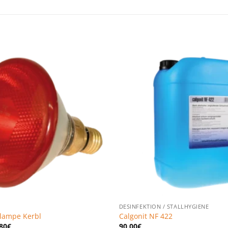
Zu den
Favoriten
hinzufügen
DESINFEKTION / STALLHYGIENE
lampe Kerbl
Calgonit NF 422
80
€
90,00
€