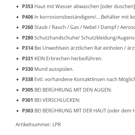
P353
Haut mit Wasser abwaschen [oder duschen]
P406
In korrosionsbeständigem/… Behälter mit k
P260
Staub / Rauch / Gas / Nebel / Dampf / Aeros
P280
Schutzhandschuhe/ Schutzkleidung/Augensc
P314
Bei Unwohlsein ärztlichen Rat einholen / ärzt
P331
KEIN Erbrechen herbeiführen.
P330
Mund ausspülen.
P338
Evtl. vorhandene Kontaktlinsen nach Möglich
P305
BEI BERÜHRUNG MIT DEN AUGEN:
P301
BEI VERSCHLUCKEN:
P303
BEI BERÜHRUNG MIT DER HAUT (oder dem H
Artikelnummer: LPR