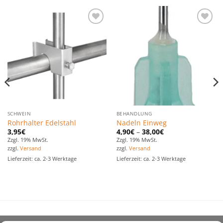
Zu den
Zu den
Favoriten
Favoriten
hinzufügen
hinzufügen
SCHWEIN
BEHANDLUNG
Rohrhalter Edelstahl
Nadeln Einweg
3,95
€
4,90
€
–
38,00
€
Zzgl. 19% MwSt.
Zzgl. 19% MwSt.
zzgl.
Versand
zzgl.
Versand
Lieferzeit: ca. 2-3 Werktage
Lieferzeit: ca. 2-3 Werktage