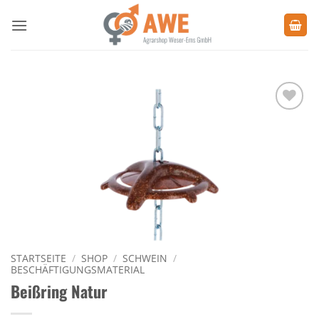
Zum
Inhalt
springen
Zu den
Favoriten
hinzufügen
STARTSEITE
/
SHOP
/
SCHWEIN
/
BESCHÄFTIGUNGSMATERIAL
Beißring Natur