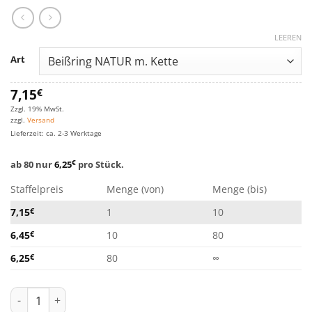
LEEREN
Art
7,15
€
Zzgl. 19% MwSt.
zzgl.
Versand
Lieferzeit: ca. 2-3 Werktage
ab 80 nur
6,25
€
pro Stück.
Staffelpreis
Menge (von)
Menge (bis)
7,15
€
1
10
6,45
€
10
80
6,25
€
80
∞
Beißring Natur Menge