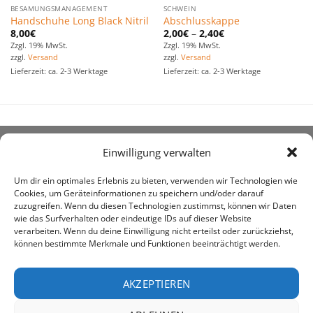
BESAMUNGSMANAGEMENT
SCHWEIN
Handschuhe Long Black Nitril
Abschlusskappe
8,00
€
2,00
€
–
2,40
€
Zzgl. 19% MwSt.
Zzgl. 19% MwSt.
zzgl.
Versand
zzgl.
Versand
Lieferzeit: ca. 2-3 Werktage
Lieferzeit: ca. 2-3 Werktage
Einwilligung verwalten
ÜBER UNS
Um dir ein optimales Erlebnis zu bieten, verwenden wir Technologien wie
Cookies, um Geräteinformationen zu speichern und/oder darauf
zuzugreifen. Wenn du diesen Technologien zustimmst, können wir Daten
wie das Surfverhalten oder eindeutige IDs auf dieser Website
verarbeiten. Wenn du deine Einwilligung nicht erteilst oder zurückziehst,
können bestimmte Merkmale und Funktionen beeinträchtigt werden.
awe ist heute auf vielen Höfen die 1. Adresse, wenn es
um den Kauf landwirtschaftlicher Bedarfsartikel geht.
AKZEPTIEREN