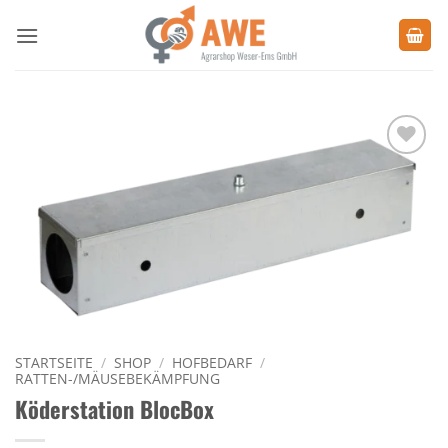
Zum
Inhalt
springen
Zu den
Favoriten
hinzufügen
STARTSEITE
/
SHOP
/
HOFBEDARF
/
RATTEN-/MÄUSEBEKÄMPFUNG
Köderstation BlocBox