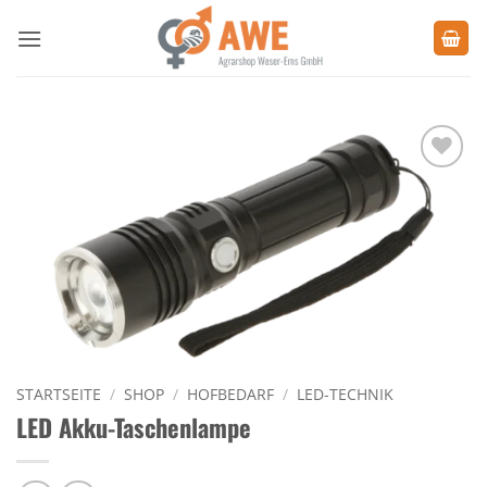
Zum
Inhalt
springen
Zu den
Favoriten
hinzufügen
STARTSEITE
/
SHOP
/
HOFBEDARF
/
LED-TECHNIK
LED Akku-Taschenlampe