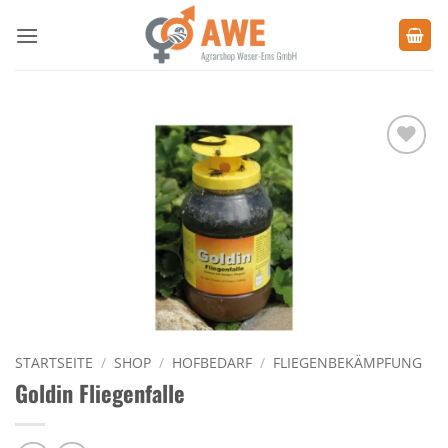
Zum
Inhalt
springen
Zu den
Favoriten
hinzufügen
STARTSEITE
/
SHOP
/
HOFBEDARF
/
FLIEGENBEKÄMPFUNG
Goldin Fliegenfalle