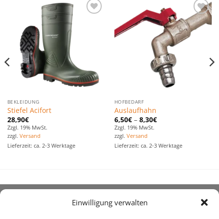
Zu den
Zu den
Favoriten
Favoriten
hinzufügen
hinzufügen
BEKLEIDUNG
HOFBEDARF
Stiefel Acifort
Auslaufhahn
28,90
€
6,50
€
–
8,30
€
Zzgl. 19% MwSt.
Zzgl. 19% MwSt.
zzgl.
Versand
zzgl.
Versand
Lieferzeit: ca. 2-3 Werktage
Lieferzeit: ca. 2-3 Werktage
Einwilligung verwalten
ÜBER UNS