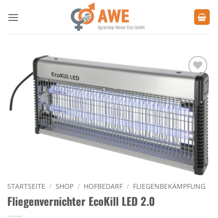
Zum
Inhalt
springen
Zu den
Favoriten
hinzufügen
STARTSEITE
/
SHOP
/
HOFBEDARF
/
FLIEGENBEKÄMPFUNG
Fliegenvernichter EcoKill LED 2.0