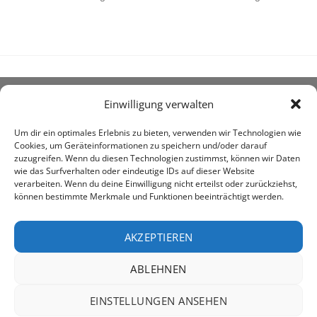
Einwilligung verwalten
ÜBER UNS
Um dir ein optimales Erlebnis zu bieten, verwenden wir Technologien wie
Cookies, um Geräteinformationen zu speichern und/oder darauf
zuzugreifen. Wenn du diesen Technologien zustimmst, können wir Daten
wie das Surfverhalten oder eindeutige IDs auf dieser Website
verarbeiten. Wenn du deine Einwilligung nicht erteilst oder zurückziehst,
können bestimmte Merkmale und Funktionen beeinträchtigt werden.
awe ist heute auf vielen Höfen die 1. Adresse, wenn es
um den Kauf landwirtschaftlicher Bedarfsartikel geht.
AKZEPTIEREN
ABLEHNEN
PayPal
Rechung
EINSTELLUNGEN ANSEHEN