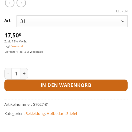
LEEREN
Art
17,50
€
Zzgl. 19% MwSt.
zzgl.
Versand
Lieferzeit: ca. 2-3 Werktage
Stiefel für Damen und Kids Menge
IN DEN WARENKORB
Artikelnummer:
G7027-31
Kategorien:
Bekleidung
,
Hofbedarf
,
Stiefel