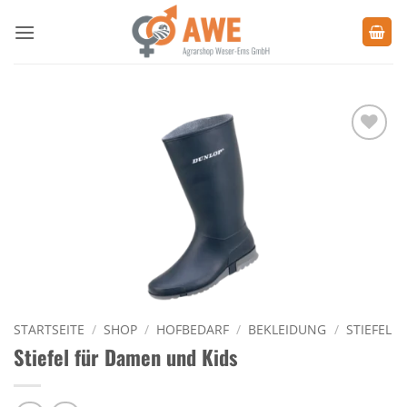
Zum
Inhalt
springen
Zu den
Favoriten
hinzufügen
STARTSEITE
/
SHOP
/
HOFBEDARF
/
BEKLEIDUNG
/
STIEFEL
Stiefel für Damen und Kids