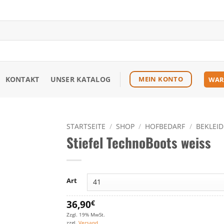
KONTAKT
UNSER KATALOG
MEIN KONTO
WAR
STARTSEITE
/
SHOP
/
HOFBEDARF
/
BEKLEI
Stiefel TechnoBoots weiss
Zu den
Favoriten
hinzufügen
Art
36,90
€
Zzgl. 19% MwSt.
zzgl.
Versand