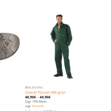
Zu den
Zu den
Favoriten
Favoriten
hinzufügen
hinzufügen
BEKLEIDUNG
Overall Planam BW grün
40,90
€
–
44,90
€
Zzgl. 19% MwSt.
zzgl.
Versand