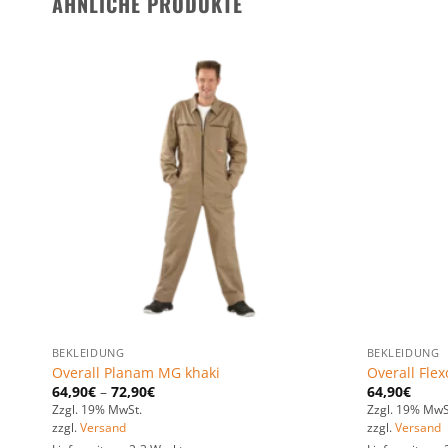
ÄHNLICHE PRODUKTE
n
Zu den
ten
Favoriten
gen
hinzufügen
BEKLEIDUNG
BEKLEIDUNG
Overall Planam MG khaki
Overall Fle
64,90
€
–
72,90
€
64,90
€
Zzgl. 19% MwSt.
Zzgl. 19% MwS
zzgl.
Versand
zzgl.
Versand