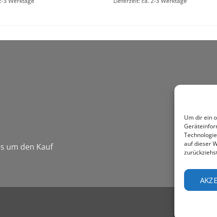
. 2-3 Werktage
Lieferzeit: ca. 2-3 Werktage
Um dir ein 
Geräteinfor
Technologie
auf dieser W
 es um den Kauf
zurückziehs
AKZE