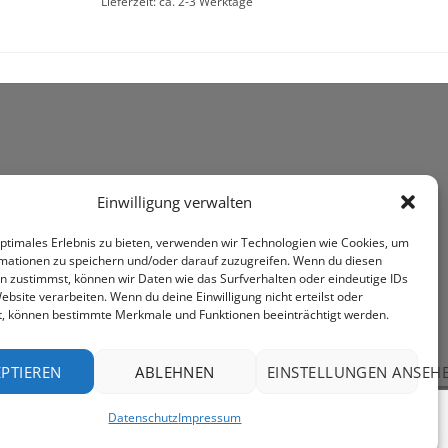
Lieferzeit: ca. 2-3 Werktage
Einwilligung verwalten
optimales Erlebnis zu bieten, verwenden wir Technologien wie Cookies, um
mationen zu speichern und/oder darauf zuzugreifen. Wenn du diesen
n zustimmst, können wir Daten wie das Surfverhalten oder eindeutige IDs
ebsite verarbeiten. Wenn du deine Einwilligung nicht erteilst oder
t, können bestimmte Merkmale und Funktionen beeinträchtigt werden.
PTIEREN
ABLEHNEN
EINSTELLUNGEN ANSEH
Datenschutz
Impressum
PayPal
Rechung