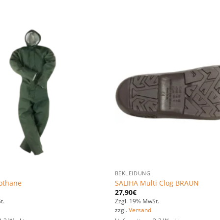
Zu den
Favoriten
hinzufügen
BEKLEIDUNG
xothane
SALIHA Multi Clog BRAUN
27,90
€
t.
Zzgl. 19% MwSt.
zzgl.
Versand