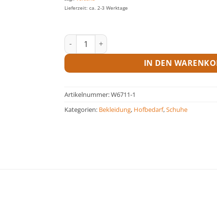
Lieferzeit: ca. 2-3 Werktage
Socken Thermo wadenlang Menge
IN DEN WARENKO
Artikelnummer:
W6711-1
Kategorien:
Bekleidung
,
Hofbedarf
,
Schuhe