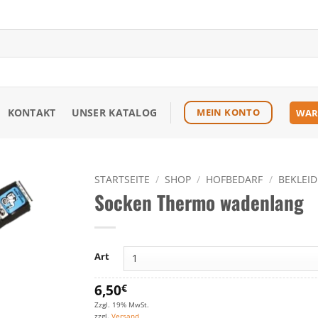
KONTAKT
UNSER KATALOG
MEIN KONTO
WAR
STARTSEITE
/
SHOP
/
HOFBEDARF
/
BEKLEI
Socken Thermo wadenlang
Zu den
Favoriten
hinzufügen
Art
6,50
€
Zzgl. 19% MwSt.
zzgl.
Versand