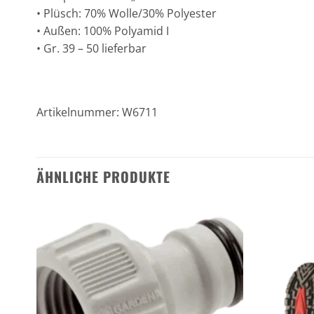
• Plüsch: 70% Wolle/30% Polyester
• Außen: 100% Polyamid I
• Gr. 39 – 50 lieferbar
Artikelnummer: W6711
ÄHNLICHE PRODUKTE
n
Zu den
ten
Favoriten
gen
hinzufügen