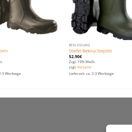
BEKLEIDUNG
fort+
Stiefel Bekina Steplite
52,90
€
t.
Zzgl. 19% MwSt.
zzgl.
Versand
. 2-3 Werktage
Lieferzeit: ca. 2-3 Werktage