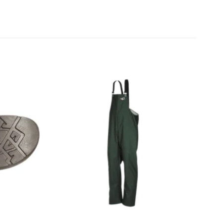
Zu den
Zu den
Favoriten
Favoriten
hinzufügen
hinzufügen