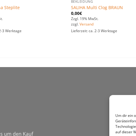
BEKLEIDUNG
na Steplite
SALIHA Multi Clog BRAUN
0,00
€
t.
Zzgl. 19% MwSt.
zzgl.
Versand
. 2-3 Werktage
Lieferzeit: ca. 2-3 Werktage
Um dir ein 
Geräteinfor
Technologie
auf dieser W
 es um den Kauf