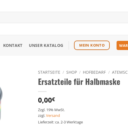
KONTAKT
UNSER KATALOG
MEIN KONTO
WAR
STARTSEITE
/
SHOP
/
HOFBEDARF
/
ATEMSC
Ersatzteile für Halbmaske
Zu den
Favoriten
hinzufügen
0,00
€
Zzgl. 19% MwSt.
zzgl.
Versand
Lieferzeit: ca. 2-3 Werktage