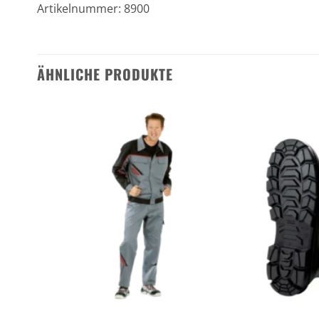
Artikelnummer: 8900
ÄHNLICHE PRODUKTE
n
Zu den
ten
Favoriten
gen
hinzufügen