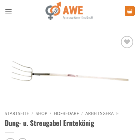
Zum
Inhalt
springen
Zu den
Favoriten
hinzufügen
STARTSEITE
/
SHOP
/
HOFBEDARF
/
ARBEITSGERÄTE
Dung- u. Streugabel Erntekönig