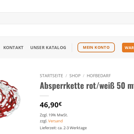
KONTAKT
UNSER KATALOG
MEIN KONTO
WAR
STARTSEITE
/
SHOP
/
HOFBEDARF
Absperrkette rot/weiß 50 mt
Zu den
Favoriten
hinzufügen
46,90
€
Zzgl. 19% MwSt.
zzgl.
Versand
Lieferzeit: ca. 2-3 Werktage