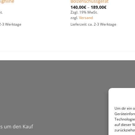
ighline
Bolzenschussgerät
140,00
€
–
189,00
€
t.
Zzgl. 19% MwSt.
zzgl.
Versand
. 2-3 Werktage
Lieferzeit: ca. 2-3 Werktage
Um dir ein 
Geräteinfor
Technologie
auf dieser W
 es um den Kauf
zurückziehs