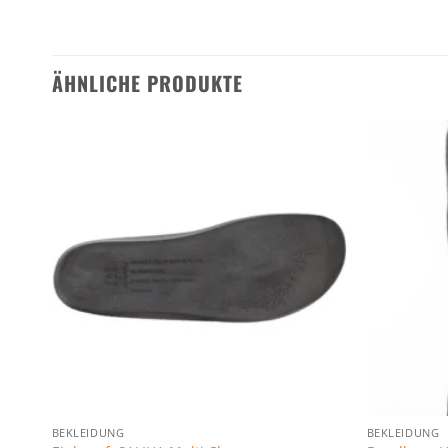
ÄHNLICHE PRODUKTE
n
Zu den
ten
Favoriten
gen
hinzufügen
BEKLEIDUNG
BEKLEIDUNG