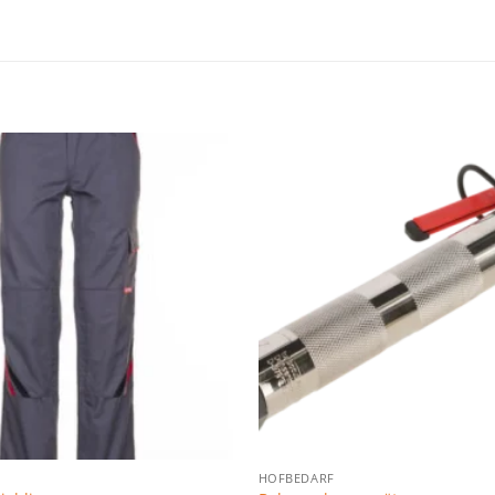
Zu den
Favoriten
hinzufügen
HOFBEDARF