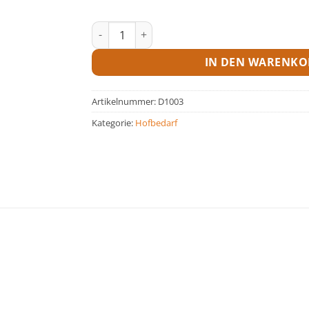
Absperrkette rot/weiß 50 mtr. Menge
IN DEN WARENKO
Artikelnummer:
D1003
Kategorie:
Hofbedarf