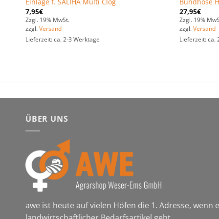
Einlage f. SALIHA Multi Clog
Bundhose H
7,95
€
27,95
€
Zzgl. 19% MwSt.
Zzgl. 19% MwS
zzgl.
Versand
zzgl.
Versand
Lieferzeit: ca. 2-3 Werktage
Lieferzeit: ca
ÜBER UNS
awe ist heute auf vielen Höfen die 1. Adresse, wenn
landwirtschaftlicher Bedarfsartikel geht.