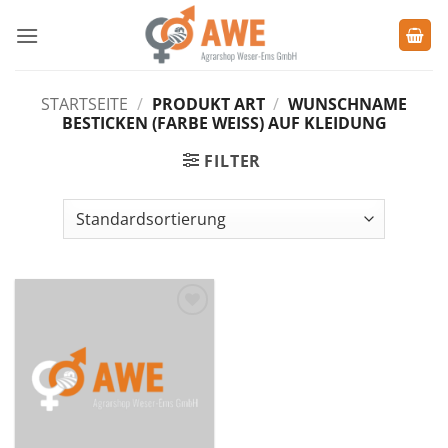
Zum
Inhalt
springen
STARTSEITE
/
PRODUKT ART
/
WUNSCHNAME
BESTICKEN (FARBE WEISS) AUF KLEIDUNG
FILTER
Zu den
Favoriten
hinzufügen